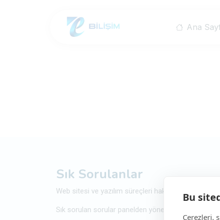
Ana Say
Sık Sorulanlar
Web sitesi ve yazılım süreçleri hakkında sık sorulan 
Bu site
Sık sorulan sorular panelden yönetilebilir bir modül 
Çerezleri, 