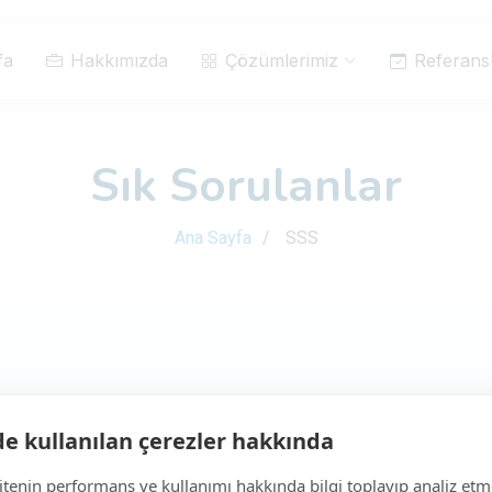
fa
Hakkımızda
Çözümlerimiz
Referans
Sık Sorulanlar
Ana Sayfa
SSS
sorular.
de kullanılan çerezler hakkında
olarak bağlanacaktır.
sitenin performans ve kullanımı hakkında bilgi toplayıp analiz etm