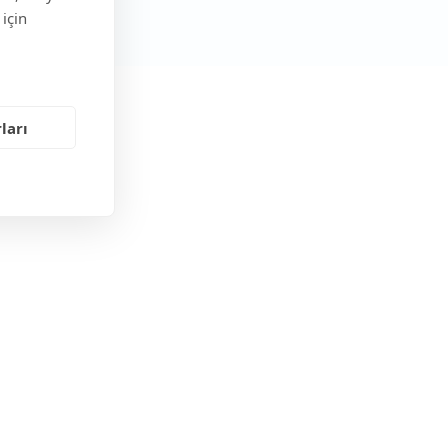
 için
Blog
ları
Blog