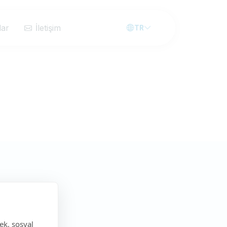
lar
İletişim
TR
ek, sosyal