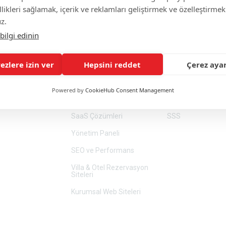
ikleri sağlamak, içerik ve reklamları geliştirmek ve özelleştirmek
z.
bilgi edinin
tler
Ürünler
Hakkımızda
ezlere izin ver
Hepsini reddet
Çerez ayar
l
Kurumsal Web Siteleri
Hakkımızda
Powered by
CookieHub Consent Management
alebi
Özel Yazılım
İletişim
SaaS Çözümleri
SSS
Yönetim Paneli
SEO ve Performans
Villa & Otel Rezervasyon
Siteleri
Kurumsal Web Siteleri